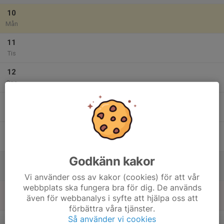
10
Mån
11
Tis
12
Ons
13
Tor
14
Fre
Godkänn kakor
15
Lör
Vi använder oss av kakor (cookies) för att vår
webbplats ska fungera bra för dig. De används
16
även för webbanalys i syfte att hjälpa oss att
Sön
förbättra våra tjänster.
v.34
Så använder vi cookies