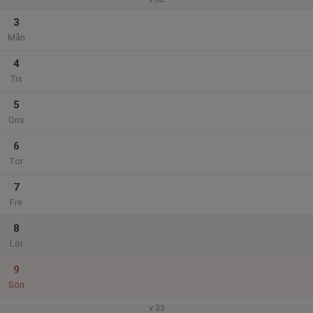
3
Mån
4
Tis
5
Ons
6
Tor
7
Fre
8
Lör
9
Sön
v.33