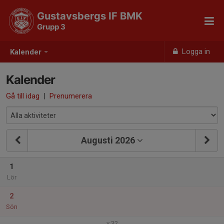
Gustavsbergs IF BMK
Grupp 3
Logga in
Kalender
Kalender
Gå till idag
|
Prenumerera
Augusti 2026
1
Lör
2
Sön
v.32