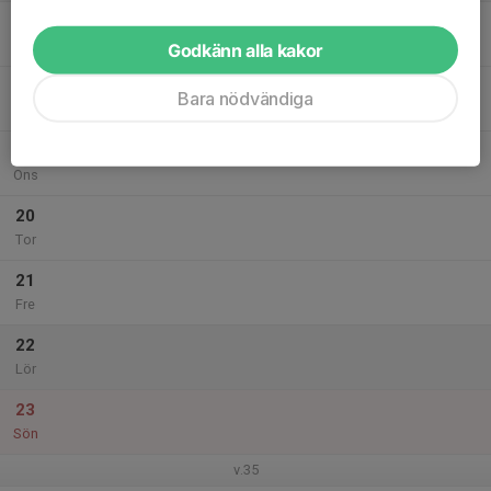
17
Mån
Godkänn alla kakor
18
Bara nödvändiga
Tis
19
Ons
20
Tor
21
Fre
22
Lör
23
Sön
v.35