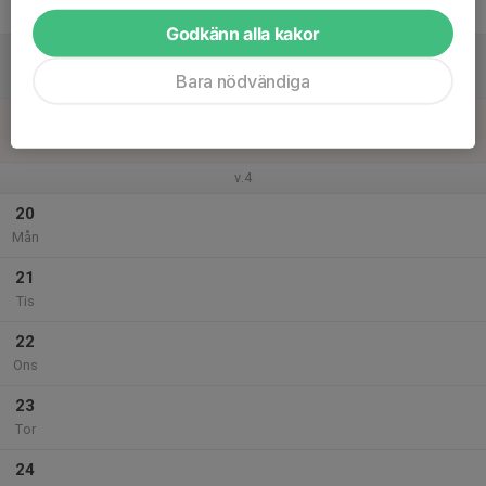
Fre
Godkänn alla kakor
18
Lör
Bara nödvändiga
19
Sön
v.4
20
Mån
21
Tis
22
Ons
23
Tor
24