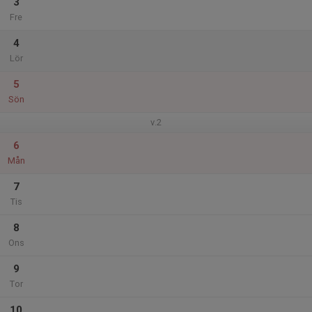
3
Fre
4
Lör
5
Sön
v.2
6
Mån
7
Tis
8
Ons
9
Tor
10