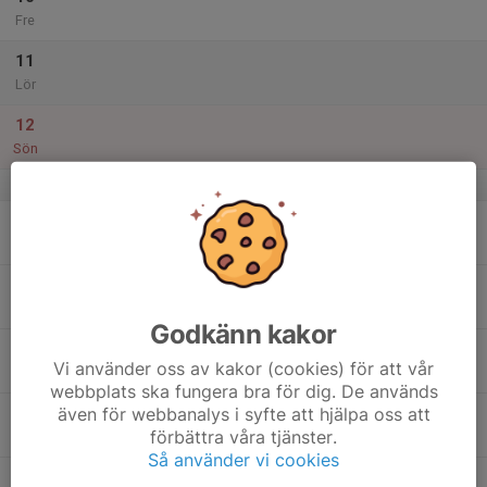
Fre
11
Lör
12
Sön
v.3
13
Mån
14
Tis
Godkänn kakor
15
Vi använder oss av kakor (cookies) för att vår
Ons
webbplats ska fungera bra för dig. De används
även för webbanalys i syfte att hjälpa oss att
16
förbättra våra tjänster.
Tor
Så använder vi cookies
17