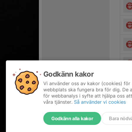
Godkänn kakor
Vi använder oss av kakor (cookies) för 
webbplats ska fungera bra för dig. De
för webbanalys i syfte att hjälpa oss at
våra tjänster.
Så använder vi cookies
Godkänn alla kakor
Bara nödv