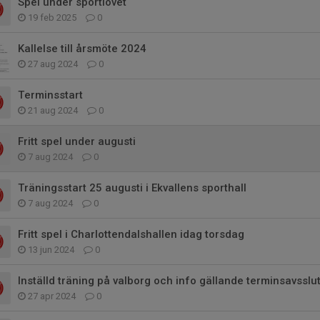
Spel under sportlovet
19 feb 2025
0
Kallelse till årsmöte 2024
27 aug 2024
0
Terminsstart
21 aug 2024
0
Fritt spel under augusti
7 aug 2024
0
Träningsstart 25 augusti i Ekvallens sporthall
7 aug 2024
0
Fritt spel i Charlottendalshallen idag torsdag
13 jun 2024
0
Inställd träning på valborg och info gällande terminsavsslu
27 apr 2024
0