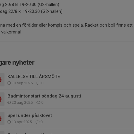
ag 20/8 kl 19-20.30 (G2-hallen)
dag 22/8 kl 19-20.30 (G2-hallen)
na med en förälder eller kompis och spela. Racket och boll finns att 
 välkomna!
gare nyheter
KALLELSE TILL ÅRSMÖTE
10 sep 2025
0
Badmintonstart söndag 24 augusti
20 aug 2025
0
Spel under påsklovet
13 apr 2025
0