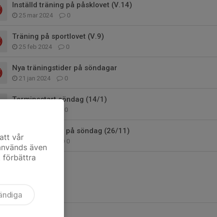
Inställd träning på påsklovet (V.14)
25 mar 2024
0
Träning på sportlovet (V.9)
25 feb 2024
0
Nya träningstider på söndagar
21 jan 2024
0
Terminsstart söndag (14/1)
13 jan 2024
0
Inställd träning på söndag (26/11)
att vår
23 nov 2023
0
 används även
t förbättra
ändiga