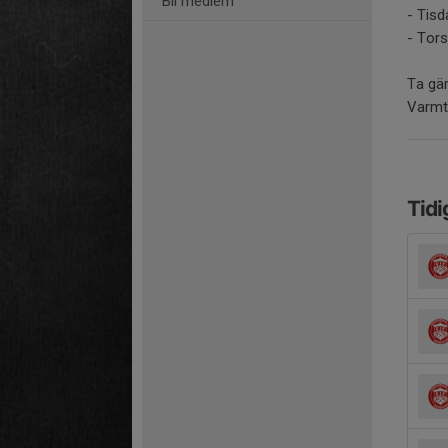
Bli medlem
- Tisd
- Tors
Ta gär
Varmt
Tidi