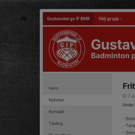
Gustavsbergs IF BMK
Välj grupp
Gusta
Badminton 
Fri
Hem
7 a
Nyheter
Under 
Kontakt
- Sönd
Tävling
- Tors
- Sönd