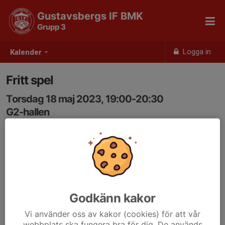
Gustavsbergs IF BMK
Grupp 3
Logga in
Kalender
Fritt spel
Torsdag 18 maj 2023, 19:00-20:30
G2-hallen
Samling: 19:00
Godkänn kakor
Vi använder oss av kakor (cookies) för att vår
webbplats ska fungera bra för dig. De används