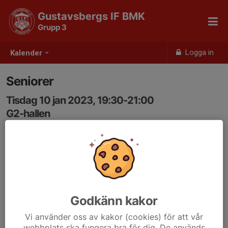
Gustavsbergs IF BMK
Grupp 3
Logga in
Kalender
Seniorer
Tisdag 10 jan 2023, 19:30-21:00
G2-hallen
Samling: 19:30
Godkänn kakor
Vi använder oss av kakor (cookies) för att vår
webbplats ska fungera bra för dig. De används